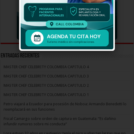
Entradas recientes
MASTER CHEF CELEBRITY COLOMBIA CAPITULO 4
MASTER CHEF CELEBRITY COLOMBIA CAPITULO 3
MASTER CHEF CELEBRITY COLOMBIA CAPITULO 2
MASTER CHEF CELEBRITY COLOMBIA CAPITULO 1
Petro viajará a Ecuador para posesión de Noboa: Armando Benedetti lo
reemplazará en sus funciones
Fiscal Camargo sobre orden de captura en Guatemala: “Es dañino
infundir rumores sobre mi conducta”
Lora estuvo 32 años en cautiverio: tenía el pico y uñas tan largas que no