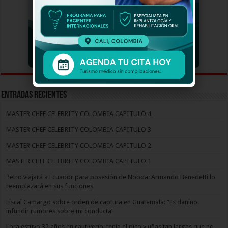
Entradas recientes
MASTER CHEF CELEBRITY COLOMBIA CAPITULO 4
MASTER CHEF CELEBRITY COLOMBIA CAPITULO 3
MASTER CHEF CELEBRITY COLOMBIA CAPITULO 2
MASTER CHEF CELEBRITY COLOMBIA CAPITULO 1
Petro viajará a Ecuador para posesión de Noboa: Armando Benedetti lo
reemplazará en sus funciones
Fiscal Camargo sobre orden de captura en Guatemala: “Es dañino
infundir rumores sobre mi conducta”
Lora estuvo 32 años en cautiverio: tenía el pico y uñas tan largas que no