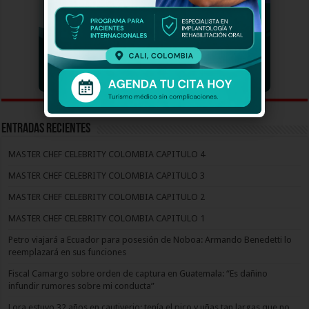
Entradas recientes
MASTER CHEF CELEBRITY COLOMBIA CAPITULO 4
MASTER CHEF CELEBRITY COLOMBIA CAPITULO 3
MASTER CHEF CELEBRITY COLOMBIA CAPITULO 2
MASTER CHEF CELEBRITY COLOMBIA CAPITULO 1
Petro viajará a Ecuador para posesión de Noboa: Armando Benedetti lo
reemplazará en sus funciones
Fiscal Camargo sobre orden de captura en Guatemala: “Es dañino
infundir rumores sobre mi conducta”
Lora estuvo 32 años en cautiverio: tenía el pico y uñas tan largas que no