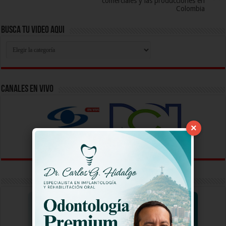
comerciales y las producciones en
Colombia
Busca Tu Video Aqui
Busca
Tu
Video
Aqui
Canales En Vivo
×