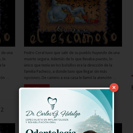
o de una
Pedro Coral tuvo que salir de su pueblo huyendo de una
, lo
muerte segura. Además de lo que llevaba puesto, lo
e la
único que tenía en los bolsillos era la dirección de la
familia Pacheco, a donde tuvo que llegar sin más
ción …
opciones. De camino a esa casa le llamó la atención …
×
Read More »
12
Pedro El Escamoso Capitulo 111
Pedro El Escamoso Capitulos