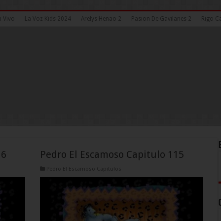
n Vivo
La Voz Kids 2024
Arelys Henao 2
Pasion De Gavilanes 2
Rigo Ca
16
Pedro El Escamoso Capitulo 115
Pedro El Escamoso Capitulos