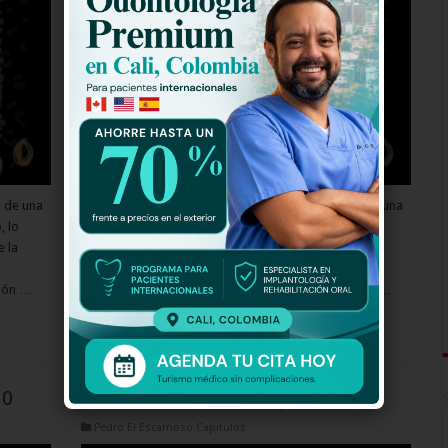
o de una
Pedro Coral tuvo que salir de su pueblo huyendo de una
, lo
muerte segura. Además de lo que llevaba puesto, lo
e la
único que tenía en los bolsillos era la dirección de la
familia Pacheco, a donde tuvo que llegar sin más
ción …
opciones. De camino a esa casa le llamó la atención …
Read More »
10
Pedro El Escamoso Capitulo 109
Pedro El Escamoso Capitulos