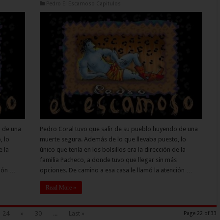
Pedro El Escamoso Capitulos
o de una
Pedro Coral tuvo que salir de su pueblo huyendo de una
, lo
muerte segura. Además de lo que llevaba puesto, lo
e la
único que tenía en los bolsillos era la dirección de la
familia Pacheco, a donde tuvo que llegar sin más
ción …
opciones. De camino a esa casa le llamó la atención …
Read More »
24
»
30
...
Last »
Page 22 of 33