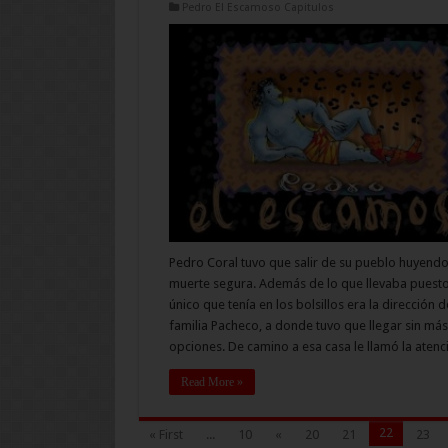
Pedro El Escamoso Capitulos
Pedro Coral tuvo que salir de su pueblo huyend
muerte segura. Además de lo que llevaba puesto
único que tenía en los bolsillos era la dirección d
familia Pacheco, a donde tuvo que llegar sin más
opciones. De camino a esa casa le llamó la aten
Read More »
22
« First
...
10
«
20
21
23