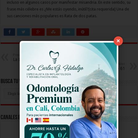
incluso en algunos casos por manifestar misandria. En este sentido, su
frase más célebre es ¿Me estás oyendo, inútil?[cita requerida] Una de
sus canciones más populares es Rata de dos patas.
×
Previous
La Ley del Corazon Capitulo 114
Next
Yo Me Llamo 2017 Capitulo 61
Busca Tu Video Aqui
Busca
Tu
Video
Aqui
Canales En Vivo