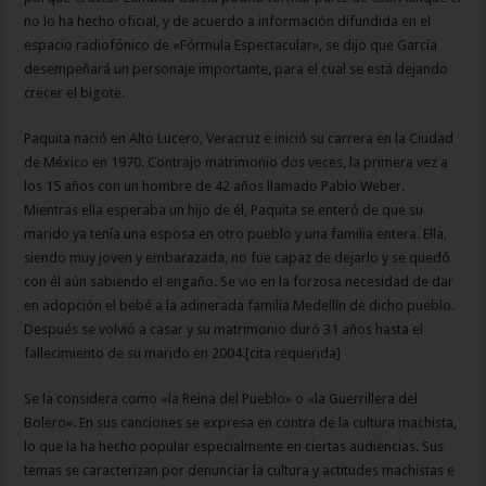
no lo ha hecho oficial, y de acuerdo a información difundida en el
espacio radiofónico de «Fórmula Espectacular», se dijo que García
desempeñará un personaje importante, para el cual se está dejando
crecer el bigote.
Paquita nació en Alto Lucero, Veracruz e inició su carrera en la Ciudad
de México en 1970. Contrajo matrimonio dos veces, la primera vez a
los 15 años con un hombre de 42 años llamado Pablo Weber.
Mientras ella esperaba un hijo de él, Paquita se enteró de que su
marido ya tenía una esposa en otro pueblo y una familia entera. Ella,
siendo muy joven y embarazada, no fue capaz de dejarlo y se quedó
con él aún sabiendo el engaño. Se vio en la forzosa necesidad de dar
en adopción el bebé a la adinerada familia Medellín de dicho pueblo.
Después se volvió a casar y su matrimonio duró 31 años hasta el
fallecimiento de su marido en 2004.[cita requerida]
Se la considera como «la Reina del Pueblo» o «la Guerrillera del
Bolero». En sus canciones se expresa en contra de la cultura machista,
lo que la ha hecho popular especialmente en ciertas audiencias. Sus
temas se caracterizan por denunciar la cultura y actitudes machistas e