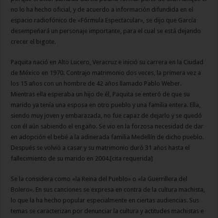
no lo ha hecho oficial, y de acuerdo a información difundida en el
espacio radiofónico de «Fórmula Espectacular», se dijo que García
desempeñará un personaje importante, para el cual se está dejando
crecer el bigote.
Paquita nació en Alto Lucero, Veracruz e inició su carrera en la Ciudad
de México en 1970. Contrajo matrimonio dos veces, la primera vez a
los 15 años con un hombre de 42 años llamado Pablo Weber.
Mientras ella esperaba un hijo de él, Paquita se enteró de que su
marido ya tenía una esposa en otro pueblo y una familia entera. Ella,
siendo muy joven y embarazada, no fue capaz de dejarlo y se quedó
con él aún sabiendo el engaño. Se vio en la forzosa necesidad de dar
en adopción el bebé a la adinerada familia Medellín de dicho pueblo.
Después se volvió a casar y su matrimonio duró 31 años hasta el
fallecimiento de su marido en 2004.[cita requerida]
Se la considera como «la Reina del Pueblo» o «la Guerrillera del
Bolero». En sus canciones se expresa en contra de la cultura machista,
lo que la ha hecho popular especialmente en ciertas audiencias. Sus
temas se caracterizan por denunciar la cultura y actitudes machistas e