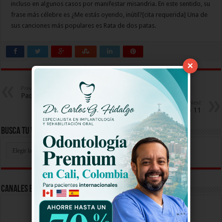
incluso en algunos casos por manifestar misandria. En este sentido, su
frase más célebre es ¿Me estás oyendo, inútil?[cita requerida] Una de
sus canciones más populares es Rata de dos patas.
×
Previous
Paquita La Del Barrio Capitulo 9
Next
Paquita La Del Barrio Capitulo 11
Busca Tu Video Aqui
Busca
Tu
Video
Aqui
Canales En Vivo