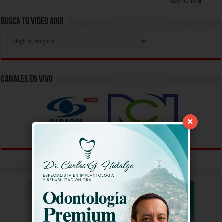
con China
Busca Tu Video Aqui
Busca
Tu
Video
Aqui
Canales En Vivo
×