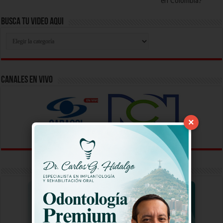
en Colombia?
Busca Tu Video Aqui
Busca
Tu
Video
Aqui
Canales En Vivo
×