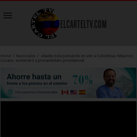
Home
/
Nacionales
/
«Nadie está pensando en unir a Colombia»: Mauricio
Lizcano, exministro y precandidato presidencial