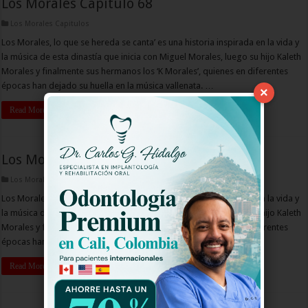
Los Morales Capitulo 68
Los Morales Capitulos
Los Morales, lo que se hereda se canta’ es una historia inspirada en la vida y
la música de esta dinastía que inicia con Miguel Morales, luego su hijo Kaleth
Morales y finalmente sus hermanos los ‘K Morales’, quienes en diferentes
épocas han dejado su huella en la música vallenata. …
×
Read More »
Los Morales Capitulo 67
Los Morales Capitulos
Los Morales, lo que se hereda se canta’ es una historia inspirada en la vida y
la música de esta dinastía que inicia con Miguel Morales, luego su hijo Kaleth
Morales y finalmente sus hermanos los ‘K Morales’, quienes en diferentes
épocas han dejado su huella en la música vallenata. …
Read More »