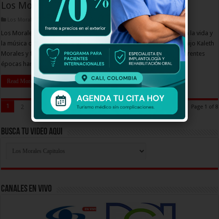
Los Morales Capitulo 66
Los Morales Capitulos
Los Morales, lo que se hereda se canta’ es una historia inspirada en la vida y
la música de esta dinastía que inicia con Miguel Morales, luego su hijo Kaleth
Morales y finalmente sus hermanos los ‘K Morales’, quienes en diferentes
épocas han dejado su huella en la música vallenata. …
Read More »
1
2
3
4
5
»
...
Last »
Page 1 of 8
Busca Tu Video Aqui
Busca
Tu
Video
Aqui
Canales En Vivo