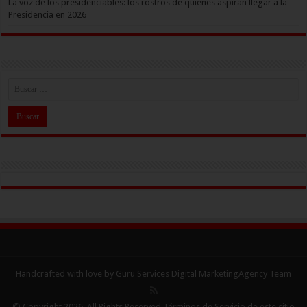
La voz de los presidenciables: los rostros de quienes aspiran llegar a la
Presidencia en 2026
Handcrafted with love by Guru Services
Digital MarketingAgency
Team
© Copyright 2026, All Rights Reserved Términos de Servicio de este sitio