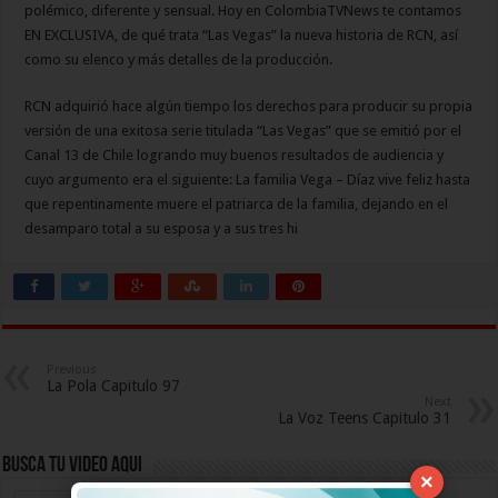
polémico, diferente y sensual. Hoy en ColombiaTVNews te contamos
EN EXCLUSIVA, de qué trata “Las Vegas” la nueva historia de RCN, así
como su elenco y más detalles de la producción.
RCN adquirió hace algún tiempo los derechos para producir su propia
versión de una exitosa serie titulada “Las Vegas” que se emitió por el
Canal 13 de Chile logrando muy buenos resultados de audiencia y
cuyo argumento era el siguiente: La familia Vega – Díaz vive feliz hasta
que repentinamente muere el patriarca de la familia, dejando en el
desamparo total a su esposa y a sus tres hi
Previous
La Pola Capitulo 97
Next
La Voz Teens Capitulo 31
Busca Tu Video Aqui
×
Busca