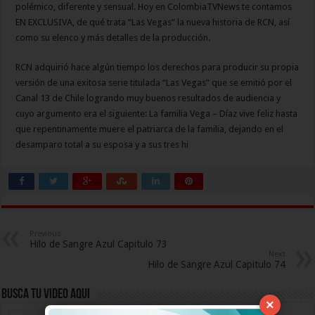
polémico, diferente y sensual. Hoy en ColombiaTVNews te contamos
EN EXCLUSIVA, de qué trata “Las Vegas” la nueva historia de RCN, así
como su elenco y más detalles de la producción.
RCN adquirió hace algún tiempo los derechos para producir su propia
versión de una exitosa serie titulada “Las Vegas” que se emitió por el
Canal 13 de Chile logrando muy buenos resultados de audiencia y
cuyo argumento era el siguiente: La familia Vega – Díaz vive feliz hasta
que repentinamente muere el patriarca de la familia, dejando en el
desamparo total a su esposa y a sus tres hi
Previous
Hilo de Sangre Azul Capitulo 73
Next
Hilo de Sangre Azul Capitulo 74
Busca Tu Video Aqui
×
Busca