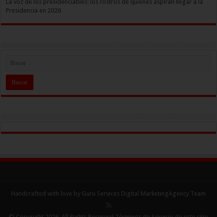
La voz de los presidenciables: los rostros de quienes aspiran llegar a la
Presidencia en 2026
Handcrafted with love by Guru Services
Digital MarketingAgency
Team
© Copyright 2026, All Rights Reserved Términos de Servicio de este sitio