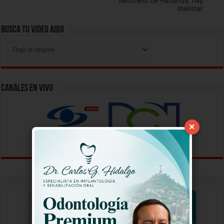
Ministerio de Hacienda: hay
malestar
Busca Tu Video Aqui
Busca
Tu
Video
Aqui
Canales En Vivo
×