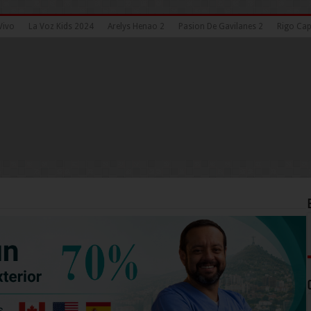
Vivo
La Voz Kids 2024
Arelys Henao 2
Pasion De Gavilanes 2
Rigo Cap