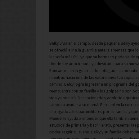
Belky vivía en el campo, desde pequeña Belky ayud
se ofreció a ir a la guerrilla ante la amenaza que 
les sería más útil, ya que su hermano padecía de e
donde fue adoctrinada y adiestrada para su nuev
Roncancio, en la guerrilla fue obligada a combatir
mientras hacia una de las extorsiones fue capturad
camino. Belky logra ingresar a un programa del go
reencuentra con su familia y los golpes no son poc
vida ya no está. Decepcionada y adolorida quisiera
campo a ayudar a su mamá. Pero ahí en la correcc
entregado a los paramilitares por su familia y que
Manuel le ayuda a entender que ella también tiene
estudios de primaria y bachillerato, presentar las
poder seguir su sueño, Belky y su familia deben m
que será un gran amigo que la ayudará más de una 