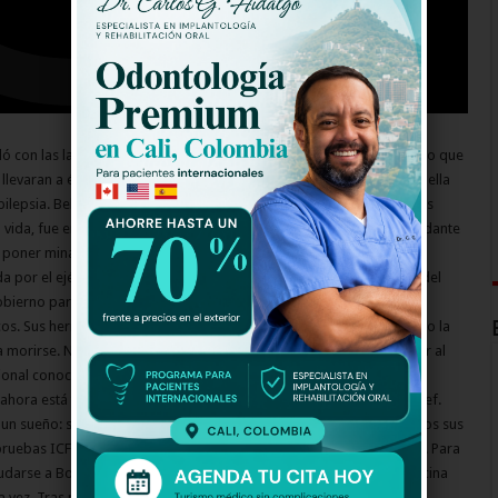
ó con las labores de la casa, cuidaba a su hermano y lo amaba tanto que
lo llevaran a él. Dándoles por excusa que su hermano era débil y que ella
pilepsia. Belky fue llevada a la selva en donde por más de cinco años
a vida, fue entonces llamada “Sara” nombre colocado por el comandante
, poner minas, atacar poblaciones inocentes y extorsionar. Un día
a por el ejército y, fue ahí donde Belky encontró una luz en medio del
bierno para la reinserción de menores llevados a la guerra. ahí se
os. Sus hermanas ya ni la conocen y su hermanito, ese por el que dio la
 morirse. No tiene ganas de estudiar, ni de salir, mucho menos de ir al
ional conoce el amor que le ofrece Manuel, un muchacho que fue
 ahora está tratando de cumplir su sueño: convertirse en un gran chef.
 un sueño: ser médica. Es entonces cuando Belky decide validar todos sus
 pruebas ICFES y entrar a una buena universidad a estudiar Medicina. Para
udarse a Bogotá. Ahí conoce a Víctor, un futuro estudiante de Medicina
vez. Tras muchos obstáculos, Belky logra entrar a la facultad. Ahí