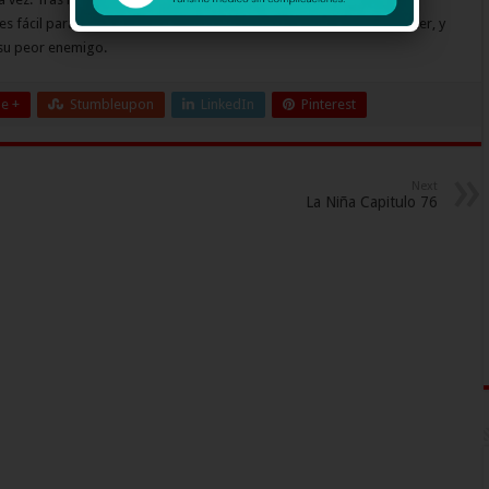
es fácil para Belky además de estudiar debe trabajar en un call center, y
 su peor enemigo.
e +
Stumbleupon
LinkedIn
Pinterest
Next
La Niña Capitulo 76