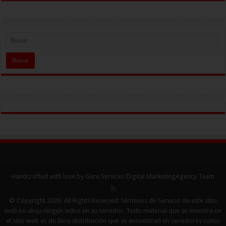
Handcrafted with love by Guru Services
Digital MarketingAgency
Team
© Copyright 2026, All Rights Reserved Términos de Servicio de este sitio
web no aloja ningún video en su servidor. Todo material que se muestra en
el sitio web es de libre distribución que se encuentran en servidores como