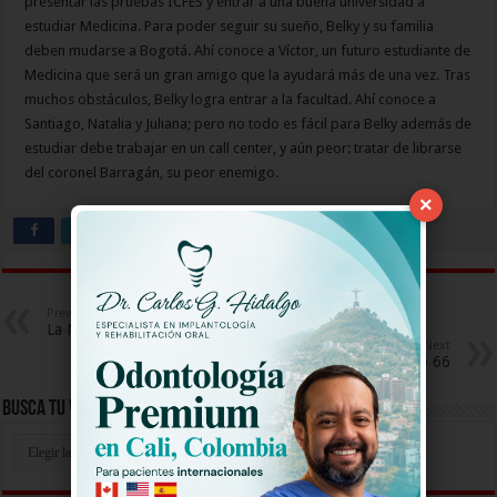
presentar las pruebas ICFES y entrar a una buena universidad a
estudiar Medicina. Para poder seguir su sueño, Belky y su familia
deben mudarse a Bogotá. Ahí conoce a Víctor, un futuro estudiante de
Medicina que será un gran amigo que la ayudará más de una vez. Tras
muchos obstáculos, Belky logra entrar a la facultad. Ahí conoce a
Santiago, Natalia y Juliana; pero no todo es fácil para Belky además de
estudiar debe trabajar en un call center, y aún peor: tratar de librarse
del coronel Barragán, su peor enemigo.
×
Previous
La Niña Capitulo 64
Next
La Niña Capitulo 66
Busca Tu Video Aqui
Busca
Tu
Video
Aqui