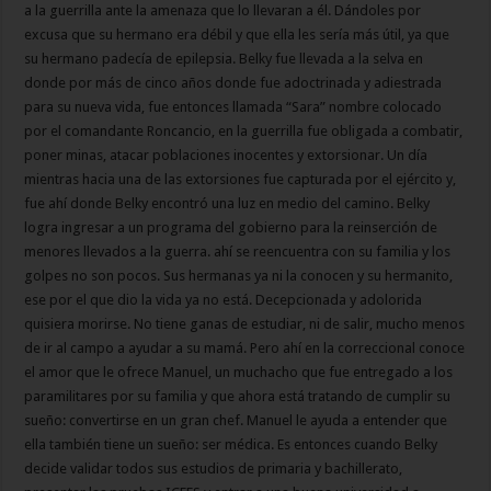
a la guerrilla ante la amenaza que lo llevaran a él. Dándoles por
excusa que su hermano era débil y que ella les sería más útil, ya que
su hermano padecía de epilepsia. Belky fue llevada a la selva en
donde por más de cinco años donde fue adoctrinada y adiestrada
para su nueva vida, fue entonces llamada “Sara” nombre colocado
por el comandante Roncancio, en la guerrilla fue obligada a combatir,
poner minas, atacar poblaciones inocentes y extorsionar. Un día
mientras hacia una de las extorsiones fue capturada por el ejército y,
fue ahí donde Belky encontró una luz en medio del camino. Belky
logra ingresar a un programa del gobierno para la reinserción de
menores llevados a la guerra. ahí se reencuentra con su familia y los
golpes no son pocos. Sus hermanas ya ni la conocen y su hermanito,
ese por el que dio la vida ya no está. Decepcionada y adolorida
quisiera morirse. No tiene ganas de estudiar, ni de salir, mucho menos
de ir al campo a ayudar a su mamá. Pero ahí en la correccional conoce
el amor que le ofrece Manuel, un muchacho que fue entregado a los
paramilitares por su familia y que ahora está tratando de cumplir su
sueño: convertirse en un gran chef. Manuel le ayuda a entender que
ella también tiene un sueño: ser médica. Es entonces cuando Belky
decide validar todos sus estudios de primaria y bachillerato,