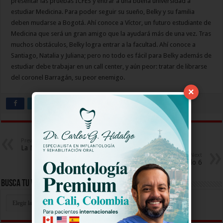
presentar las pruebas ICFES y entrar a una buena universidad a
estudiar Medicina. Para poder seguir su sueño, Belky y su familia
deben mudarse a Bogotá. Ahí conoce a Víctor, un futuro estudiante de
Medicina que será un gran amigo que la ayudará más de una vez. Tras
muchos obstáculos, Belky logra entrar a la facultad. Ahí conoce a
Santiago, Natalia y Juliana; pero no todo es fácil para Belky además de
estudiar debe trabajar en un call center, y aún peor: tratar de librarse
del coronel Barragán, su peor enemigo.
×
Previous
La Niña Capitulo 4
Next
La Niña Capitulo 6
Busca Tu Video Aqui
Busca
Tu
Video
Aqui