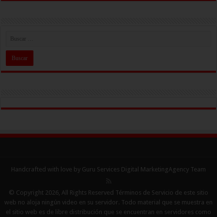
Handcrafted with love by Guru Services
Digital MarketingAgency
Team
© Copyright 2026, All Rights Reserved Términos de Servicio de este sitio
web no aloja ningún video en su servidor. Todo material que se muestra en
el sitio web es de libre distribución que se encuentran en servidores como