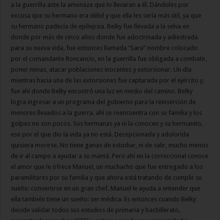
a la guerrilla ante la amenaza que lo llevaran a él. Dándoles por
excusa que su hermano era débil y que ella les sería más útil, ya que
su hermano padecía de epilepsia. Belky fue llevada a la selva en
donde por más de cinco años donde fue adoctrinada y adiestrada
para su nueva vida, fue entonces llamada “Sara” nombre colocado
por el comandante Roncancio, en la guerrilla fue obligada a combatir,
poner minas, atacar poblaciones inocentes y extorsionar. Un día
mientras hacia una de las extorsiones fue capturada por el ejército y,
fue ahí donde Belky encontró una luz en medio del camino. Belky
logra ingresar a un programa del gobierno para la reinserción de
menores llevados a la guerra. ahí se reencuentra con su familia y los
golpes no son pocos. Sus hermanas ya ni la conocen y su hermanito,
ese por el que dio la vida ya no está. Decepcionada y adolorida
quisiera morirse. No tiene ganas de estudiar, ni de salir, mucho menos
de ir al campo a ayudar a su mamá. Pero ahí en la correccional conoce
el amor que le ofrece Manuel, un muchacho que fue entregado a los
paramilitares por su familia y que ahora está tratando de cumplir su
sueño: convertirse en un gran chef. Manuel le ayuda a entender que
ella también tiene un sueño: ser médica. Es entonces cuando Belky
decide validar todos sus estudios de primaria y bachillerato,