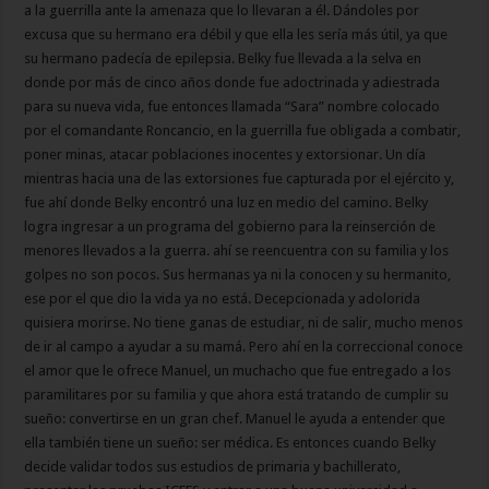
a la guerrilla ante la amenaza que lo llevaran a él. Dándoles por
excusa que su hermano era débil y que ella les sería más útil, ya que
su hermano padecía de epilepsia. Belky fue llevada a la selva en
donde por más de cinco años donde fue adoctrinada y adiestrada
para su nueva vida, fue entonces llamada “Sara” nombre colocado
por el comandante Roncancio, en la guerrilla fue obligada a combatir,
poner minas, atacar poblaciones inocentes y extorsionar. Un día
mientras hacia una de las extorsiones fue capturada por el ejército y,
fue ahí donde Belky encontró una luz en medio del camino. Belky
logra ingresar a un programa del gobierno para la reinserción de
menores llevados a la guerra. ahí se reencuentra con su familia y los
golpes no son pocos. Sus hermanas ya ni la conocen y su hermanito,
ese por el que dio la vida ya no está. Decepcionada y adolorida
quisiera morirse. No tiene ganas de estudiar, ni de salir, mucho menos
de ir al campo a ayudar a su mamá. Pero ahí en la correccional conoce
el amor que le ofrece Manuel, un muchacho que fue entregado a los
paramilitares por su familia y que ahora está tratando de cumplir su
sueño: convertirse en un gran chef. Manuel le ayuda a entender que
ella también tiene un sueño: ser médica. Es entonces cuando Belky
decide validar todos sus estudios de primaria y bachillerato,