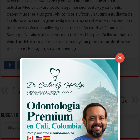
presentar las pruebas ICFES y entrar a una buena universidad a
estudiar Medicina. Para poder seguir su sueño, Belky y su familia
deben mudarse a Bogotá. Ahí conoce a Víctor, un futuro estudiante de
Medicina que será un gran amigo que la ayudará más de una vez. Tras
muchos obstáculos, Belky logra entrar a la facultad. Ahí conoce a
Santiago, Natalia y Juliana; pero no todo es fácil para Belky además de
estudiar debe trabajar en un call center, y aún peor: tratar de librarse
del coronel Barragán, su peor enemigo.
×
Previous
La Niña Capitulo 43
Next
La Niña Capitulo 45
Busca Tu Video Aqui
Busca
Tu
Video
Aqui