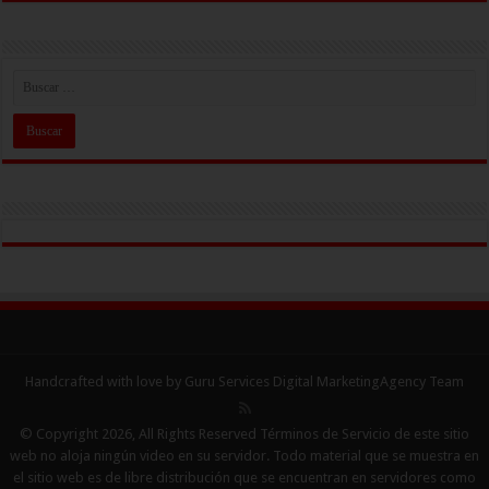
Handcrafted with love by Guru Services
Digital MarketingAgency
Team
© Copyright 2026, All Rights Reserved Términos de Servicio de este sitio
web no aloja ningún video en su servidor. Todo material que se muestra en
el sitio web es de libre distribución que se encuentran en servidores como