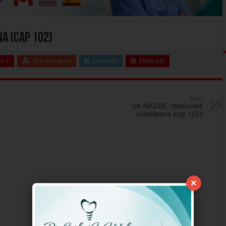
a (cap 102)
e +
Stumbleupon
LinkedIn
Pinterest
Next
LA MADRE, telenovela
colombiana (cap 103)
×