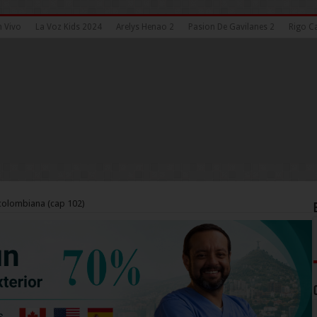
n Vivo
La Voz Kids 2024
Arelys Henao 2
Pasion De Gavilanes 2
Rigo Ca
colombiana (cap 102)