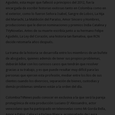
Agudelo, esta mujer que falleció a principios del 2012, fue la
encargada de escribir historias exitosas tanto en Colombia como en
el exterior, como lo fueron Señora Isabel, Sangre de Lobos, La Hija
del Mariachi, La Maldición del Paraíso, Amor Sincero y Hombres,
producciones que le dieron nominaciones y premios India Catalina y
TVyNovelas. Antes de su muerte escribía junto a su hermano Felipe
Agudelo, La Ley del Corazón, una historia tan llamativa, que RCN
decide retomarla años después.
La trama de la historia se desarrolla entre los miembros de un bufete
de abogados, quienes además de tener sus propios problemas,
deberán lidiar con los curiosos casos que tendrán que resolver
gracias a su trabajo, y es que puede resultar muy difícil para las
personas que ejercen esta profesión, mediar entre los líos de sus
clientes cuando los divorcios, separación de bienes, custodias y
demás problemas similares están a la orden del día.
ColombiaTVNews pudo conocer en exclusiva a la que será la pareja
protagónica de esta producción: Luciano D’ Alessandro, actor
venezolano que ha participado en telenovelas como Mi Gorda Bella,
Amor a Palos, Celia y La Esclava Blanca, acompañado de Laura