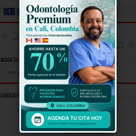
Previous
La Pola Capitulo 68
Next
La Doña Capitulo 4
Busca Tu Video Aqui
Busca
Tu
Video
Aqui
Canales En Vivo