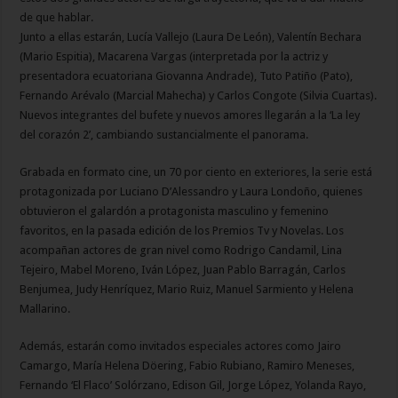
de que hablar.
Junto a ellas estarán, Lucía Vallejo (Laura De León), Valentín Bechara
(Mario Espitia), Macarena Vargas (interpretada por la actriz y
presentadora ecuatoriana Giovanna Andrade), Tuto Patiño (Pato),
Fernando Arévalo (Marcial Mahecha) y Carlos Congote (Silvia Cuartas).
Nuevos integrantes del bufete y nuevos amores llegarán a la ‘La ley
del corazón 2’, cambiando sustancialmente el panorama.
Grabada en formato cine, un 70 por ciento en exteriores, la serie está
protagonizada por Luciano D’Alessandro y Laura Londoño, quienes
obtuvieron el galardón a protagonista masculino y femenino
favoritos, en la pasada edición de los Premios Tv y Novelas. Los
acompañan actores de gran nivel como Rodrigo Candamil, Lina
Tejeiro, Mabel Moreno, Iván López, Juan Pablo Barragán, Carlos
Benjumea, Judy Henríquez, Mario Ruiz, Manuel Sarmiento y Helena
Mallarino.
Además, estarán como invitados especiales actores como Jairo
Camargo, María Helena Döering, Fabio Rubiano, Ramiro Meneses,
Fernando ‘El Flaco’ Solórzano, Edison Gil, Jorge López, Yolanda Rayo,