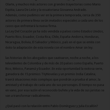
Olarte, y muchos más actores con grandes trayectorias como Mario
Espitia, Laura De León y la ecuatoriana Giovanna Andrade.
Además, como pudimos ver en la primera temporada, cerca de 350
actores de primera línea serán invitados especiales a cada uno de los
casos que enfrentará la nueva firma.
La Ley Del Corazón ya ha sido vendida a países como Estados Unidos,
Puerto Rico, Ecuador, Costa Rica, Chile, España-Andorra, Honduras,
Nicaragua, Bolivia, El Salvador y México, país en el que se emite con
éxito la adaptación de esta novela con el nombre Amar sin ley.
las historias de los abogados que cautivaron, noche a noche, a los
televidentes de Colombia y de más de 20 países como España, Puerto
Rico, México, Panamá y Ecuador. En esta oportunidad la exitosa serie,
ganadora de 15 premios TVyNovelas y un premio India Catalina,
traerá situaciones más complejas que pondrán a prueba el amor, la
amistad y el trabajo de cada uno de sus personajes. El tiempo no pasa
en vano, por esa razón el reconocido bufete y la vida de sus juristas se
van a transformar radicalmente.
¿Qué pasó con la relación entre Pablo Domínguez y Julia Escallón?