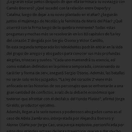
¿Lograrán estar juntos después de que ella terminara su noviazgo con
Camilo Borrero? ¿Qué sucedió con la relación entre Duperly y
Catalina, luego de dejar a su novio plantado en el altar? ¿Seguirán
juntos el mujeriego de Nicolás y la feminista de María del Pilar? ¿Qué
ocurrirá con la firma luego de la quiebra inminente? Todas estas
preguntas y muchas más se resolverán en los 80 capítulos de ‘La ley
del corazón 2’ dirigida por Sergio Osorio y Víctor Cantillo,
En esta segunda temporada los televidentes podrán entrar en la vida
del grupo de amigos y abogados para conocer sus más profundas
alegrías, tristezas y sueños. “Cada uno mantendrá su esencia, así
como estaban definidos en la primera temporada, conservando su
carácter y forma de ser», aseguró Sergio Osorio. Además, las batallas
no serán solo en los juzgados. “’La ley del corazón 2’ viene más
enfocada en las historias de sus personajes que se enfrentarán a una
gran cantidad de conflictos, a raíz de la debacle económico que
tuvieron que afrontar con el desfalco del Fondo Platino”, afirmó Jorge
Giraldo, productor ejecutivo.
Además, llegan a la serie nuevos y poderosos abogados como es el
caso de Adela Zambrano, interpretada por Alejandra Borrero y
Alonso Olarte por Jorge Cao, una pareja explosiva, personificada por
estos dos grandes actores de larga trayectoria, que va a dar mucho