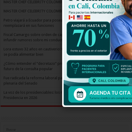
MASTER CHEF CELEBRITY COLOMBIA CAPITULO 2
MASTER CHEF CELEBRITY COLOMBIA CAPITULO 1
Petro viajará a Ecuador para posesión de Noboa: Armando Benedetti lo
reemplazará en sus funciones
Fiscal Camargo sobre orden de captura en Guatemala: “Es dañino
infundir rumores sobre mi conducta”
Lora estuvo 32 años en cautiverio: tenía el pico y uñas tan largas que no
se podía alimentar bien
¿Cómo entender el “decretazo” propuesto por el gobierno? Análisis del
futuro de la consulta popular
Fue radicada la reforma laboral para su cuarto y último debate en
plenaria del Senado
La voz de los presidenciables: los rostros de quienes aspiran llegar a la
Presidencia en 2026