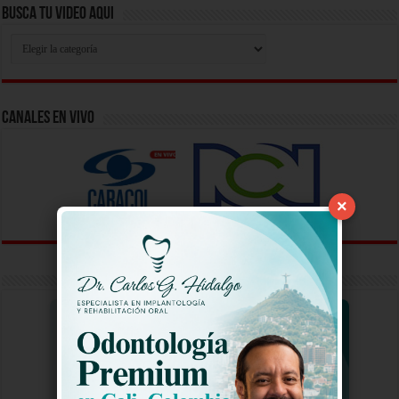
Busca Tu Video Aqui
Busca
Tu
Video
Aqui
Canales En Vivo
×