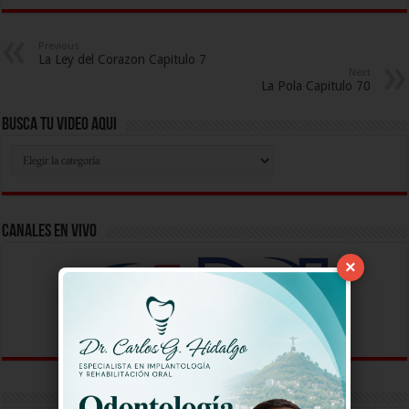
Previous
La Ley del Corazon Capitulo 7
Next
La Pola Capitulo 70
Busca Tu Video Aqui
Busca
Tu
Video
Aqui
Canales En Vivo
×