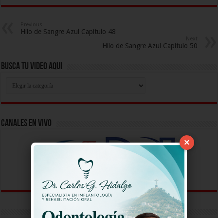
Previous
Hilo de Sangre Azul Capitulo 48
Next
Hilo de Sangre Azul Capitulo 50
Busca Tu Video Aqui
Busca
Tu
Video
Aqui
Canales En Vivo
×