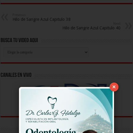
Previous
Hilo de Sangre Azul Capitulo 38
Next
Hilo de Sangre Azul Capitulo 40
Busca Tu Video Aqui
Busca
Tu
Video
Aqui
Canales En Vivo
×