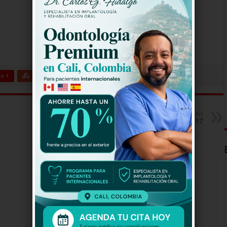
e +
Stumbleupon
LinkedIn
Pinterest
Next
Hilo de Sangre Azul Capitulo 17