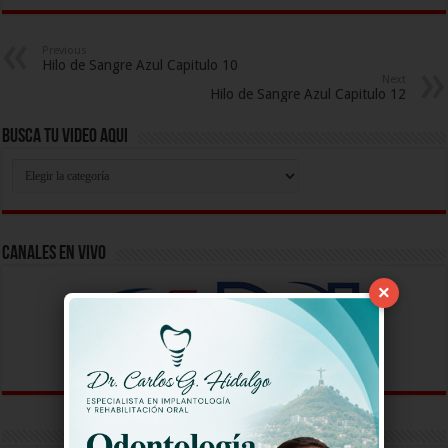
Previous
Hilo de Sangre Azul Capitulo 10
Next
Hilo de Sangre Azul Capitulo 12
Busca Tu Video Aqui
Busca
Tu
Video
Aqui
Canales En Vivo
×