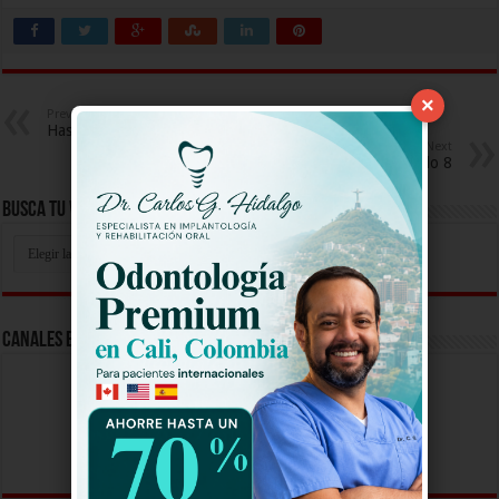
×
Previous
Hasta Que Te Conoci Capitulo 6
Next
Hasta Que Te Conoci Capitulo 8
Busca Tu Video Aqui
Busca
Tu
Video
Aqui
Canales En Vivo