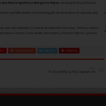
 y
Ana María Aguilera y Margarita Reyes
, en el papel de profesoras.
conoció que Mike Bahía será el encargado de musicalizar el cabezote que
a, que más adelante, la cadena de televisión mexicana, Televisa, replicó
articiparon actores como Anahi, Dulce María y ‘Poncho’ Herrera, quienes
e +
Stumbleupon
LinkedIn
Pinterest
Next
Yo Soy Betty La Fea Capitulo 64