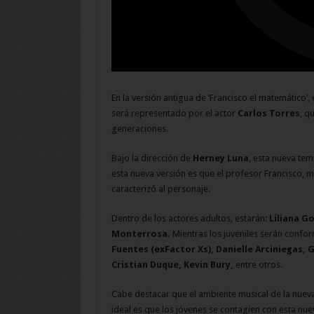
En la versión antigua de ‘Francisco el matemático’,
será representado por el actor
Carlos Torres
, q
generaciones.
Bajo la dirección de
Herney Luna
, esta nueva te
esta nueva versión es que el profesor Francisco
caracterizó al personaje.
Dentro de los actores adultos, estarán:
Liliana G
Monterrosa.
Mientras los juveniles serán conf
Fuentes (exFactor Xs), Danielle Arciniegas, Gu
Cristian Duque, Kevin Bury,
entre otros.
Cabe destacar que el ambiente musical de la nueva
ideal es que los jóvenes se contagien con esta nue