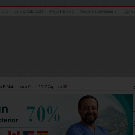
n Vivo
La Voz Kids 2024
Arelys Henao 2
Pasion De Gavilanes 2
Rigo Ca
o El Matemático Clase 2017 Capitulo 58