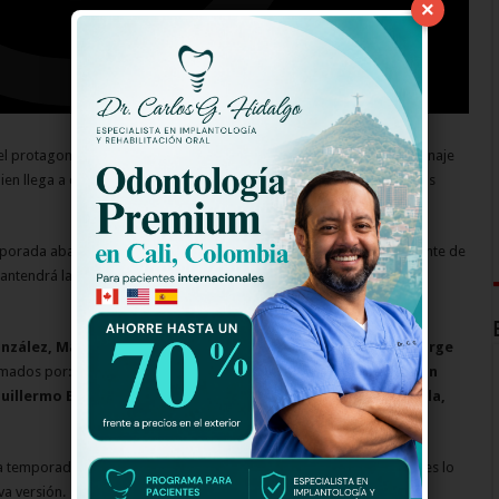
×
 el protagonista de la novela fue el actor Luis Mesa. Ahora, su personaje
uien llega a esta temporada para conquistar el corazón de las nuevas
mporada abarcará temas con problemática familiar. Lo más importante de
, mantendrá la misma esencia buena onda y bondadosa que siempre
onzález, Margarita Parra, Luz Estrada, Mauricio Figueroa, Jorge
ormados por:
María José Vargas (hermana de Yuri Vargas), Dylan
illermo Blanco, Victoria Ortiz, Édinson Gil, Juan Felipe Arcila,
 temporada será muy diferente y estará a cargo de Mike Bahía, pues lo
va versión.