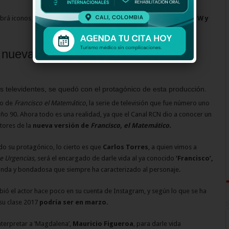
abrá iconos juveniles relevantes de YouTube como
Luisa Fernanda W y
 nueva versión de ‘Francisco, el
s televidentes, se quedó con el protagónico de esta producción.
so de
Francisco el Matemático
, la serie de televisión que fue número uno
 año 90. Ahora todo es una realidad, ya que el Canal RCN dio a conocer un
ctores de la
nueva versión de
Francisco, el Matemático.
o su protagónico, lo cierto es que
Carlos Torres
, a quien vimos a
e Urgencias,
será el encargado de darle vida al ya conocido
‘Francisco’,
nda y bondadosa que siempre ha caracterizado al personaje.
bió el actor hace poco en su cuenta de Instagram, y según lo que se ha
su clase 2017
podría ser en marzo.
interpretar a ‘Magdalena’,
Mauricio Figueroa
, para darle vida