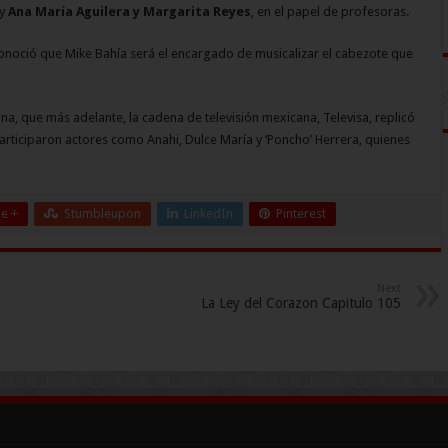
 y
Ana María Aguilera y Margarita Reyes
, en el papel de profesoras.
conoció que Mike Bahía será el encargado de musicalizar el cabezote que
a, que más adelante, la cadena de televisión mexicana, Televisa, replicó
articiparon actores como Anahi, Dulce María y ‘Poncho’ Herrera, quienes
e +
Stumbleupon
LinkedIn
Pinterest
Next
La Ley del Corazon Capitulo 105