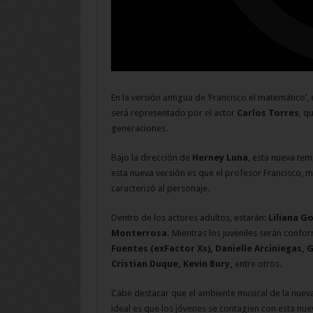
En la versión antigua de ‘Francisco el matemático’,
será representado por el actor
Carlos Torres
, q
generaciones.
Bajo la dirección de
Herney Luna
, esta nueva te
esta nueva versión es que el profesor Francisco
caracterizó al personaje.
Dentro de los actores adultos, estarán:
Liliana G
Monterrosa.
Mientras los juveniles serán conf
Fuentes (exFactor Xs), Danielle Arciniegas, Gu
Cristian Duque, Kevin Bury,
entre otros.
Cabe destacar que el ambiente musical de la nueva
ideal es que los jóvenes se contagien con esta nue