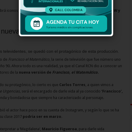
abrá iconos juveniles relevantes de YouTube como
Luisa Fernanda W y
 nueva versión de ‘Francisco, el
s televidentes, se quedó con el protagónico de esta producción.
so de
Francisco el Matemático
, la serie de televisión que fue número uno
 año 90. Ahora todo es una realidad, ya que el Canal RCN dio a conocer un
ctores de la
nueva versión de
Francisco, el Matemático.
o su protagónico, lo cierto es que
Carlos Torres
, a quien vimos a
e Urgencias,
será el encargado de darle vida al ya conocido
‘Francisco’,
nda y bondadosa que siempre ha caracterizado al personaje.
bió el actor hace poco en su cuenta de Instagram, y según lo que se ha
su clase 2017
podría ser en marzo.
interpretar a ‘Magdalena’,
Mauricio Figueroa
, para darle vida