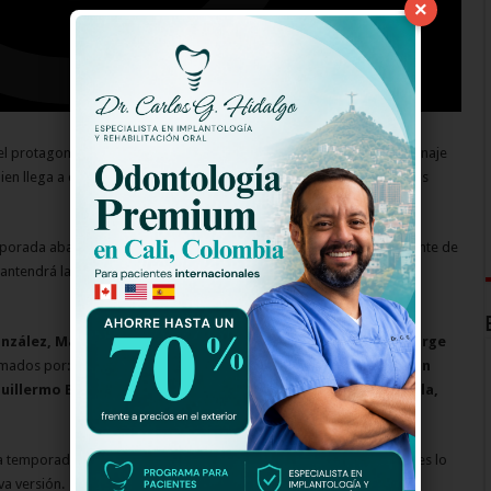
×
 el protagonista de la novela fue el actor Luis Mesa. Ahora, su personaje
uien llega a esta temporada para conquistar el corazón de las nuevas
mporada abarcará temas con problemática familiar. Lo más importante de
, mantendrá la misma esencia buena onda y bondadosa que siempre
onzález, Margarita Parra, Luz Estrada, Mauricio Figueroa, Jorge
ormados por:
María José Vargas (hermana de Yuri Vargas), Dylan
illermo Blanco, Victoria Ortiz, Édinson Gil, Juan Felipe Arcila,
 temporada será muy diferente y estará a cargo de Mike Bahía, pues lo
va versión.