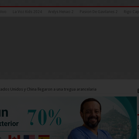
Vivo
La Voz Kids 2024
Arelys Henao 2
Pasion De Gavilanes 2
Rigo Cap
tados Unidos y China llegaron a una tregua arancelaria