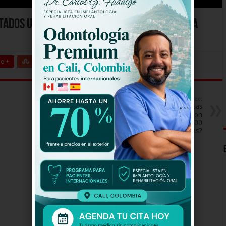
tados Unidos y China llegaron a una tregua
e +
Stumbleupon
LinkedIn
Pinterest
Next
¿Apoya que las empresas
contraten mínimo 2 personas con
discapacidad por cada 100
empleados?