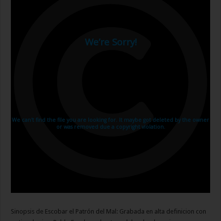
Sinopsis de Escobar el Patrón del Mal: Grabada en alta definicion con