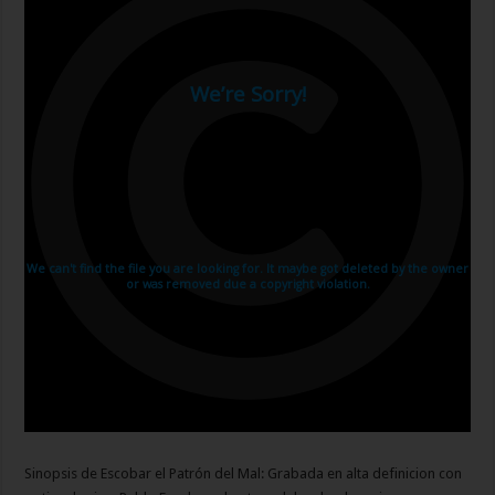
Sinopsis de Escobar el Patrón del Mal: Grabada en alta definicion con