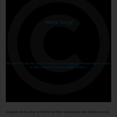
Sinopsis de Escobar el Patrón del Mal: Grabada en alta definicion con