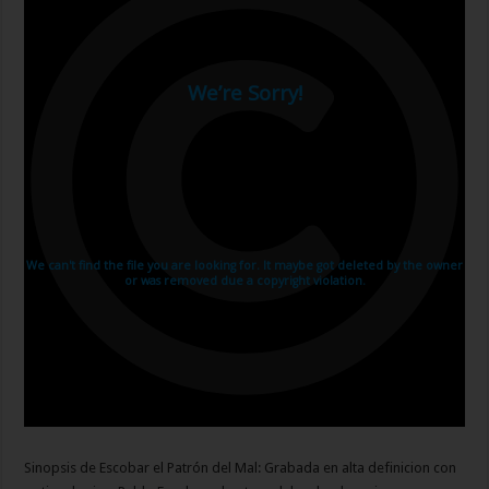
Sinopsis de Escobar el Patrón del Mal: Grabada en alta definicion con