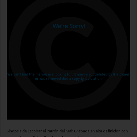
Sinopsis de Escobar el Patrón del Mal: Grabada en alta definicion con