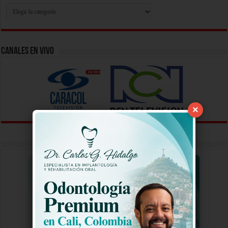
Busca
Tu
Video
Aqui
Canales En Vivo
×