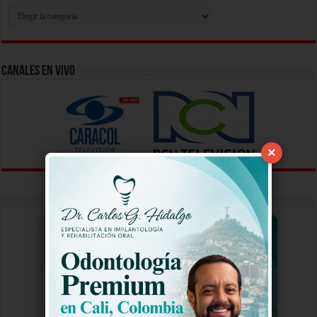
Busca
Tu
Video
Aqui
Canales En Vivo
×