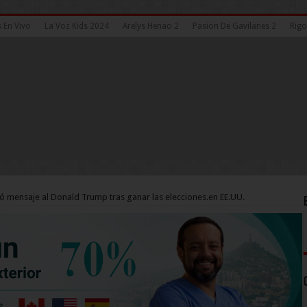
 En Vivo
La Voz Kids 2024
Arelys Henao 2
Pasion De Gavilanes 2
Rigo
ó mensaje al Donald Trump tras ganar las elecciones.en EE.UU.