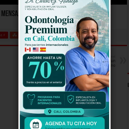
ó mensaje al Donald Trump tras ganar las
e +
Stumbleupon
LinkedIn
Pinterest
Next
El triatleta más joven en ganar un
Ultraman es colombiano