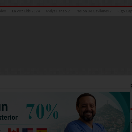
Vivo
La Voz Kids 2024
Arelys Henao 2
Pasion De Gavilanes 2
Rigo Cap