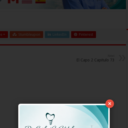
e +
Stumbleupon
LinkedIn
Pinterest
Next
El Capo 2 Capitulo 73
×