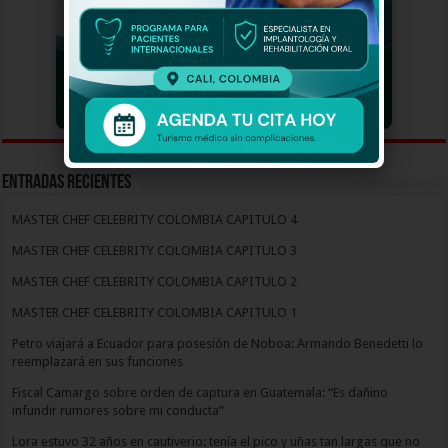
Entradas recientes
MASTER CHEF CELEBRITY COLOMBIA CAPITULO 4
MASTER CHEF CELEBRITY COLOMBIA CAPITULO 3
MASTER CHEF CELEBRITY COLOMBIA CAPITULO 2
MASTER CHEF CELEBRITY COLOMBIA CAPITULO 1
Petro viajará a Ecuador para posesión de Noboa: Armando Benedetti lo
reemplazará en sus funciones
Fiscal Camargo sobre orden de captura en Guatemala: “Es dañino
infundir rumores sobre mi conducta”
Lora estuvo 32 años en cautiverio: tenía el pico y uñas tan largas que no