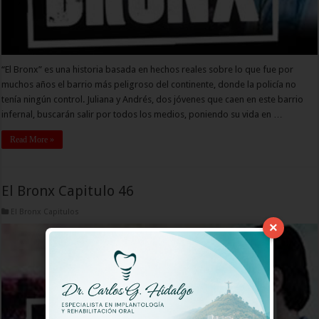
“El Bronx” es una historia basada en hechos reales sobre lo que fue por
muchos años el barrio más peligroso del continente, donde la policía no
tenía ningún control. Juliana y Andrés, dos jóvenes que caen en este barrio
infernal, buscarán salir por todos los medios, poniendo su vida en …
Read More »
El Bronx Capitulo 46
El Bronx Capitulos
×