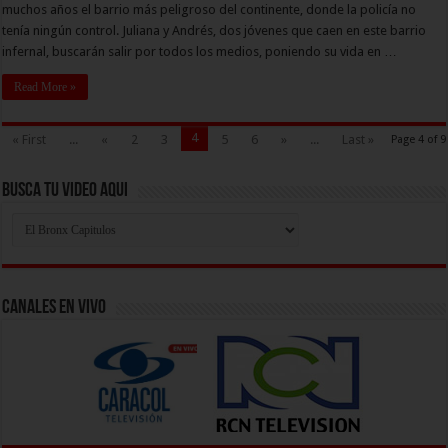
muchos años el barrio más peligroso del continente, donde la policía no
tenía ningún control. Juliana y Andrés, dos jóvenes que caen en este barrio
infernal, buscarán salir por todos los medios, poniendo su vida en …
Read More »
4
« First
...
«
2
3
5
6
»
...
Last »
Page 4 of 9
Busca Tu Video Aqui
Busca
Tu
Video
Aqui
Canales En Vivo