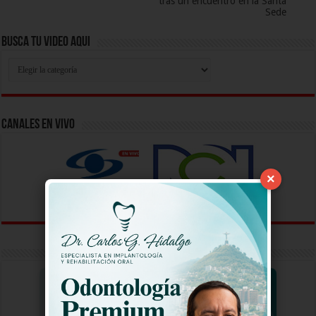
tras un encuentro en la Santa
Sede
Busca Tu Video Aqui
Busca
Tu
Video
Aqui
Canales En Vivo
×