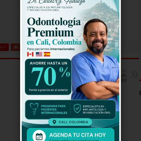
e +
Stumbleupon
LinkedIn
Pinterest
Next
Desafio Super Humanos Capitulo
69