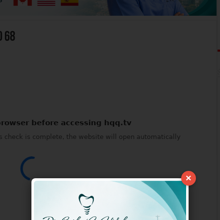
o 68
×