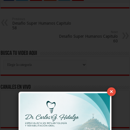
Previous
Desafio Super Humanos Capitulo
58
Next
Desafio Super Humanos Capitulo
60
Busca Tu Video Aqui
Busca
Tu
Video
Aqui
Canales En Vivo
×