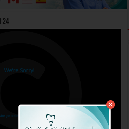
o 24
×