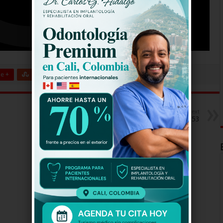
e +
Stumbleupon
LinkedIn
Pinterest
Next
El Capo 2 Capitulo 53