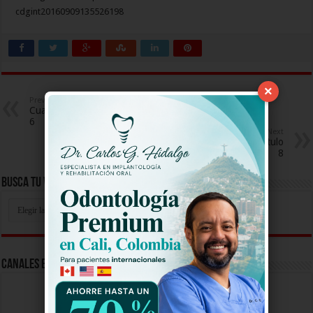
cdgint20160909135526198
×
Previous
Cuando Vivas Conmigo Capitulo
6
Next
Cuando Vivas Conmigo Capitulo
8
Busca Tu Video Aqui
Busca
Tu
Video
Aqui
Canales En Vivo