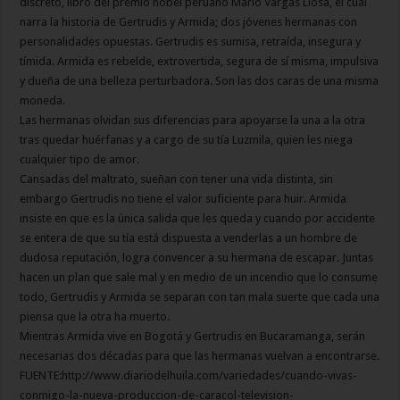
discreto, libro del premio nobel peruano Mario Vargas Llosa, el cual
narra la historia de Gertrudis y Armida; dos jóvenes hermanas con
personalidades opuestas. Gertrudis es sumisa, retraída, insegura y
tímida. Armida es rebelde, extrovertida, segura de sí misma, impulsiva
y dueña de una belleza perturbadora. Son las dos caras de una misma
moneda.
Las hermanas olvidan sus diferencias para apoyarse la una a la otra
tras quedar huérfanas y a cargo de su tía Luzmila, quien les niega
cualquier tipo de amor.
Cansadas del maltrato, sueñan con tener una vida distinta, sin
embargo Gertrudis no tiene el valor suficiente para huir. Armida
insiste en que es la única salida que les queda y cuando por accidente
se entera de que su tía está dispuesta a venderlas a un hombre de
dudosa reputación, logra convencer a su hermana de escapar. Juntas
hacen un plan que sale mal y en medio de un incendio que lo consume
todo, Gertrudis y Armida se separan con tan mala suerte que cada una
piensa que la otra ha muerto.
Mientras Armida vive en Bogotá y Gertrudis en Bucaramanga, serán
necesarias dos décadas para que las hermanas vuelvan a encontrarse.
FUENTE:http://www.diariodelhuila.com/variedades/cuando-vivas-
conmigo-la-nueva-produccion-de-caracol-television-