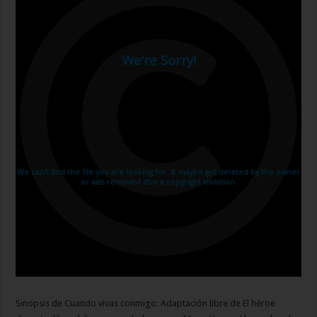
Sinopsis de Cuando vivas conmigo: Adaptación libre de El héroe