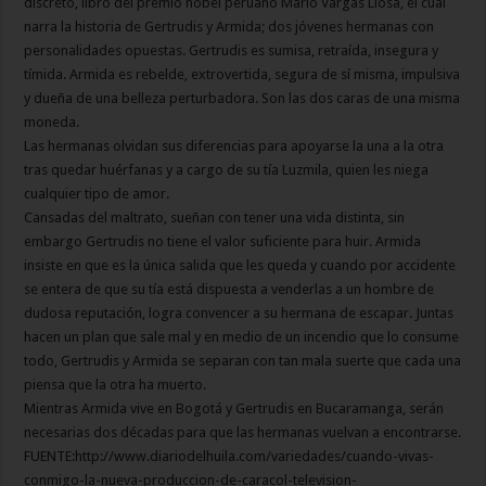
discreto, libro del premio nobel peruano Mario Vargas Llosa, el cual
narra la historia de Gertrudis y Armida; dos jóvenes hermanas con
personalidades opuestas. Gertrudis es sumisa, retraída, insegura y
tímida. Armida es rebelde, extrovertida, segura de sí misma, impulsiva
y dueña de una belleza perturbadora. Son las dos caras de una misma
moneda.
Las hermanas olvidan sus diferencias para apoyarse la una a la otra
tras quedar huérfanas y a cargo de su tía Luzmila, quien les niega
cualquier tipo de amor.
Cansadas del maltrato, sueñan con tener una vida distinta, sin
embargo Gertrudis no tiene el valor suficiente para huir. Armida
insiste en que es la única salida que les queda y cuando por accidente
se entera de que su tía está dispuesta a venderlas a un hombre de
dudosa reputación, logra convencer a su hermana de escapar. Juntas
hacen un plan que sale mal y en medio de un incendio que lo consume
todo, Gertrudis y Armida se separan con tan mala suerte que cada una
piensa que la otra ha muerto.
Mientras Armida vive en Bogotá y Gertrudis en Bucaramanga, serán
necesarias dos décadas para que las hermanas vuelvan a encontrarse.
FUENTE:http://www.diariodelhuila.com/variedades/cuando-vivas-
conmigo-la-nueva-produccion-de-caracol-television-