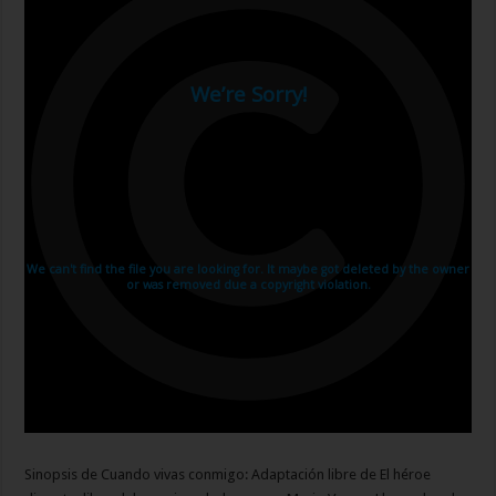
Sinopsis de Cuando vivas conmigo: Adaptación libre de El héroe