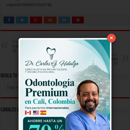
cdgint20160909135526198
×
Previous
Cuando Vivas Conmigo Capitulo
23
Next
Desafio Super Humanos Capitulo
31
Busca Tu Video Aqui
Busca
Tu
Video
Aqui
Canales En Vivo