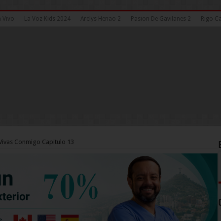
n Vivo
La Voz Kids 2024
Arelys Henao 2
Pasion De Gavilanes 2
Rigo Ca
ivas Conmigo Capitulo 13