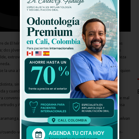
e de El héroe discreto, libro del premio nobel peruano Mario Vargas
mida; dos jóvenes hermanas con personalidades opuestas. Gertrudis es
elde, extrovertida, segura de sí misma, impulsiva y dueña de una belleza
oneda.
 la una a la otra tras quedar huérfanas y a cargo de su tía Luzmila, quien
stinta, sin embargo Gertrudis no tiene el valor suficiente para huir.
ueda y cuando por accidente se entera de que su tía está dispuesta a
a convencer a su hermana de escapar. Juntas hacen un plan que sale mal
ertrudis y Armida se separan con tan mala suerte que cada una piensa
ucaramanga, serán necesarias dos décadas para que las hermanas vuelvan
s/cuando-vivas-conmigo-la-nueva-produccion-de-caracol-television-