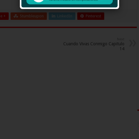
e +
Stumbleupon
LinkedIn
Pinterest
Next
Cuando Vivas Conmigo Capitulo
14