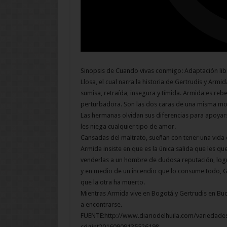
Sinopsis de Cuando vivas conmigo: Adaptación libr
Llosa, el cual narra la historia de Gertrudis y Ar
sumisa, retraída, insegura y tímida. Armida es reb
perturbadora. Son las dos caras de una misma m
Las hermanas olvidan sus diferencias para apoyarse
les niega cualquier tipo de amor.
Cansadas del maltrato, sueñan con tener una vida di
Armida insiste en que es la única salida que les q
venderlas a un hombre de dudosa reputación, logr
y en medio de un incendio que lo consume todo, G
que la otra ha muerto.
Mientras Armida vive en Bogotá y Gertrudis en B
a encontrarse.
FUENTE:http://www.diariodelhuila.com/variedade
cdgint20160909135526198