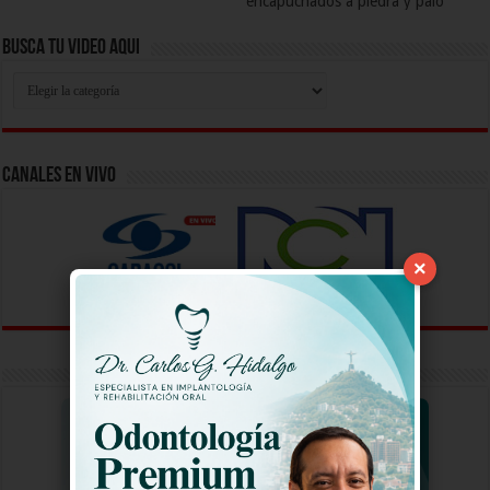
encapuchados a piedra y palo
Busca Tu Video Aqui
Busca
Tu
Video
Aqui
Canales En Vivo
×