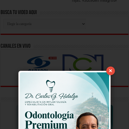
hijas: «Suceden milagros»
Busca Tu Video Aqui
Busca
Tu
Video
Aqui
Canales En Vivo
×